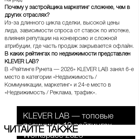
Почему у застройщика маркетинг сложнее, чем в
других отраслях?
Из-за длинного цикла сделки, высокой цены
лида, зависимости спроса от ставок по ипотеке,
влияния репутации на конверсию и сложной
атрибуции, где часть продаж закрывается офлайн.
В каких рейтингах по недвижимости представлен
KLEVER LAB?
В «Рейтинге Рунета — 2026» KLEVER LAB занял 6-е
место в категории «Недвижимость /
Коммуникации, маркетинг» и 24-е место в
№1 среди агентств
«Недвижимость / Реклама, трафик».
маркетинга и рекламы в
Ростове-на-Дону
KLEVER LAB — топовые
позиции в 12 рейтингах
ЧИТАЙТЕ ТАКЖЕ
Workspace 2026