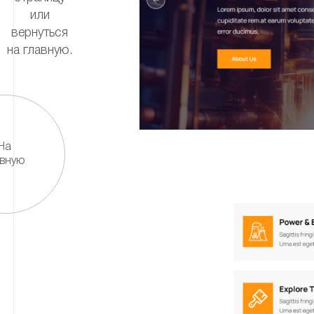
или
вернуться
на главную.
На
авную