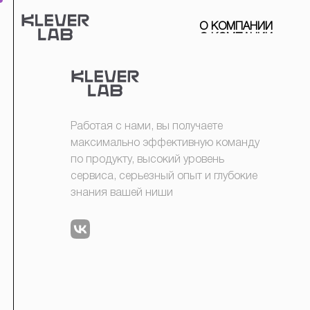
О
К
О
М
П
А
Н
И
И
Работая с нами, вы получаете
максимально эффективную команду
по продукту, высокий уровень
сервиса, серьезный опыт и глубокие
знания вашей ниши