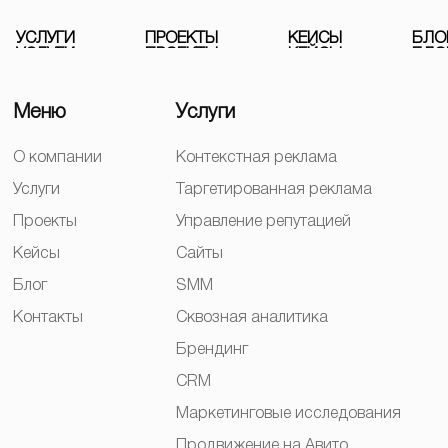
У
С
Л
У
Г
И
П
Р
О
Е
К
Т
Ы
К
Е
Й
С
Ы
Б
Л
О
Меню
Услуги
О компании
Контекстная реклама
Услуги
Таргетированная реклама
Проекты
Управление репутацией
Кейсы
Сайты
Блог
SMM
Контакты
Сквозная аналитика
Брендинг
CRM
Маркетинговые исследования
Продвижение на Авито