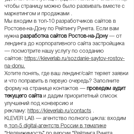
чтобы страницу можно было развивать вместе с
маркетингом и продажами .
Мы входим в топ‑10 разработчиков сайтов в
Ростове‑на‑Дону по Рейтингу Рунета. Если вам
нужна
разработка сайтов Ростов‑на‑Дону
— от
лендинга до корпоративного сайта застройщика
— посмотрите нашу услугу по созданию
сайтов:
https://kleverlab.ru/sozdanie-saytov-rostov-
na-donu.
Хотите понять, где ваш лендинг/сайт теряет заявки
и что поправить в первую очередь? Заполните
форму на странице контактов —
проведем аудит
текущего сайта
и дадим приоритетный список
улучшений под конверсию и
рекламу:
https://kleverlab.ru/contacts
.
KLEVER LAB — агентство полного цикла: входим
в
топ‑5 digital‑агентств России в тематике
“Недвижимость” по версии “Рейтинга Рунета