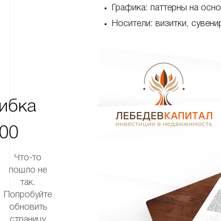
Графика: паттерны на осн
Носители: визитки, сувен
ибка
00
Что-то
пошло не
так.
Попробуйте
обновить
страницу