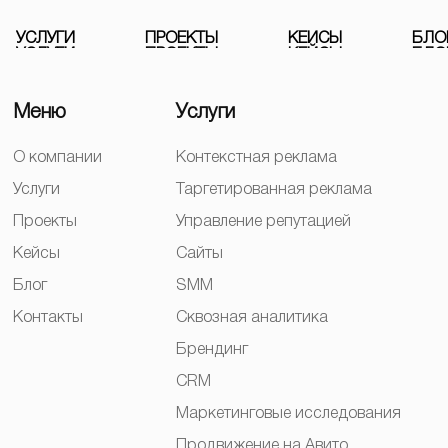
У
С
Л
У
Г
И
П
Р
О
Е
К
Т
Ы
К
Е
Й
С
Ы
Б
Л
О
Меню
Услуги
О компании
Контекстная реклама
Услуги
Таргетированная реклама
Проекты
Управление репутацией
Кейсы
Сайты
Блог
SMM
Контакты
Сквозная аналитика
Брендинг
CRM
Маркетинговые исследования
Продвижение на Авито