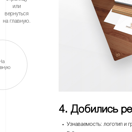
или
вернуться
на главную.
На
авную
4. Добились р
Узнаваемость: логотип и 