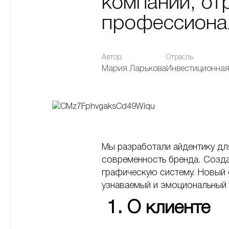
компании, о
профессиона
Автор:
Отрасль
Мария Ларькова
Инвестиционная
Мы разработали айдентику дл
современность бренда. Созда
графическую систему. Новый с
узнаваемый и эмоциональный
1. О клиенте