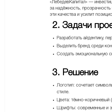
«ЛебедевКапитал» — инвестиц
за надёжность, прозрачность
эти качества и усилит позиц
2. Задачи пр
Разработать айдентику, 
Выделить бренд среди ко
Создать эмоциональную св
3. Решение
Логотип: сочетает символы
стиле.
Цвета: тёмно-коричневый 
Шрифты: современные и эле