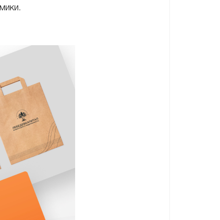
амики.