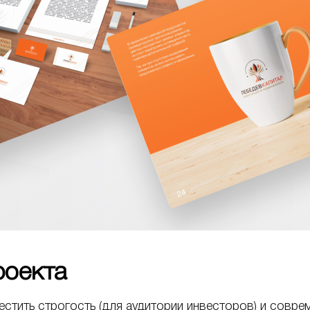
проекта
тить строгость (для аудитории инвесторов) и совре