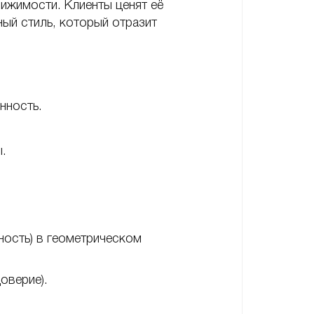
ижимости. Клиенты ценят её
ый стиль, который отразит
енность.
ты.
жность) в геометрическом
доверие).