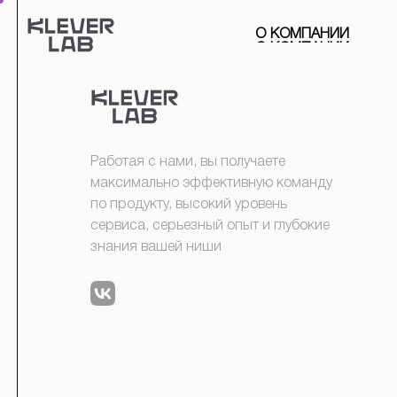
О
К
О
М
П
А
Н
И
И
Работая с нами, вы получаете
максимально эффективную команду
по продукту, высокий уровень
сервиса, серьезный опыт и глубокие
знания вашей ниши