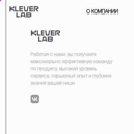
О
К
О
М
П
А
Н
И
И
Работая с нами, вы получаете
максимально эффективную команду
по продукту, высокий уровень
сервиса, серьезный опыт и глубокие
знания вашей ниши