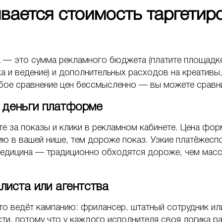
ывается стоимость таргетир
а — это сумма рекламного бюджета (платите площадке 
а и ведение) и дополнительных расходов на креативы,
бое сравнение цен бессмысленно — вы можете сравни
деньги платформе
е за показы и клики в рекламном кабинете. Цена фор
ию в вашей нише, тем дороже показ. Узкие платёжес
медицина — традиционно обходятся дороже, чем мас
листа или агентства
кто ведёт кампанию: фрилансер, штатный сотрудник ил
ти, потому что у каждого исполнителя своя логика р