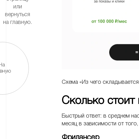
или
вернуться
на главную.
На
авную
Схема «Из чего складывается
Сколько стоит 
Быстрый ответ: в среднем нас
месяц в зависимости от того,
Фрилансер