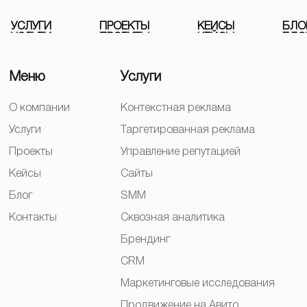
У
С
Л
У
Г
И
П
Р
О
Е
К
Т
Ы
К
Е
Й
С
Ы
Б
Л
О
Меню
Услуги
О компании
Контекстная реклама
Услуги
Таргетированная реклама
Проекты
Управление репутацией
Кейсы
Сайты
Блог
SMM
Контакты
Сквозная аналитика
Брендинг
CRM
Маркетинговые исследования
Продвижение на Авито